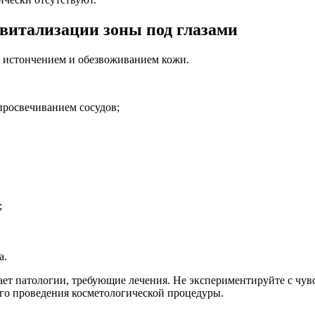
витализации зоны под глазами
с истончением и обезвоживанием кожи.
просвечиванием сосудов;
;
а.
ает патологии, требующие лечения. Не экспериментируйте с чу
ого проведения косметологической процедуры.