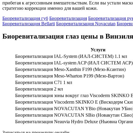
прибегая к агрессивным вмешательствам. Если вы устали маск
стратегию коррекции именно для вашей кожи.
Биоревитализация губ
Биоревитализация
Биоревитализация ру
Биоревитализация Bellarti
Биоревитализация Novacutan
Биореви
Биоревитализация глаз цены в Винзил
Услуги
Биоревитализация IAL-System (ИАЛ-СИСТЕМ) 1.1 мл
Биоревитализация IAL-system ACP (ИАЛ СИСТЕМ АСР)
Биоревитализация Meso-Xanthin F199 (Мезо-Ксантин)
Биоревитализация Meso-Wharton P199 (Мезо-Вартон)
Биоревитализация C71 1 мл
Биоревитализация 2 мл
Биоревитализация зоны вокруг глаз Viscoderm SKINKO 
Биоревитализация Viscoderm SKINKO E (Вискодерм Ски
Биоревитализация NOVACUTAN YBio (Новакутан УБио)
Биоревитализация NOVACUTAN SBio (Новакутан СБио)
Биоревитализация Neauvia Hydro Deluxe (Ньювиа Орган
Записаться на процедуру онлайн