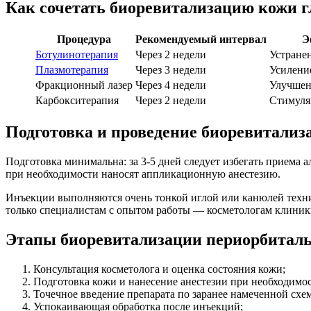
Как сочетать биоревитализацию кожи г
Процедура
Рекомендуемый интервал
Э
Ботулинотерапия
Через 2 недели
Устране
Плазмотерапия
Через 3 недели
Усилени
Фракционный лазер
Через 4 недели
Улучшен
Карбокситерапия
Через 2 недели
Стимуля
Подготовка и проведение биоревитализа
Подготовка минимальна: за 3-5 дней следует избегать приема 
при необходимости наносят аппликационную анестезию.
Инъекции выполняются очень тонкой иглой или канюлей техник
только специалистам с опытом работы — косметологам клиник
Этапы биоревитализации периорбитал
Консультация косметолога и оценка состояния кожи;
Подготовка кожи и нанесение анестезии при необходимос
Точечное введение препарата по заранее намеченной схем
Успокаивающая обработка после инъекций;