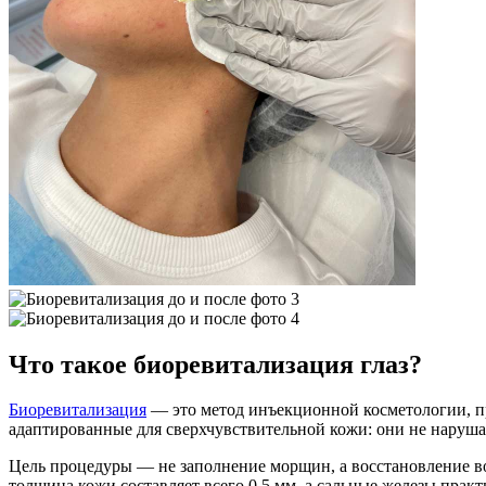
Что такое биоревитализация глаз?
Биоревитализация
— это метод инъекционной косметологии, пр
адаптированные для сверхчувствительной кожи: они не нару
Цель процедуры — не заполнение морщин, а восстановление вод
толщина кожи составляет всего 0,5 мм, а сальные железы практ