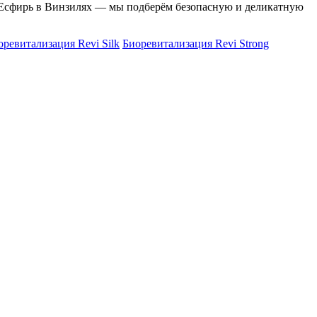
у Есфирь в Винзилях — мы подберём безопасную и деликатную
оревитализация Revi Silk
Биоревитализация Revi Strong