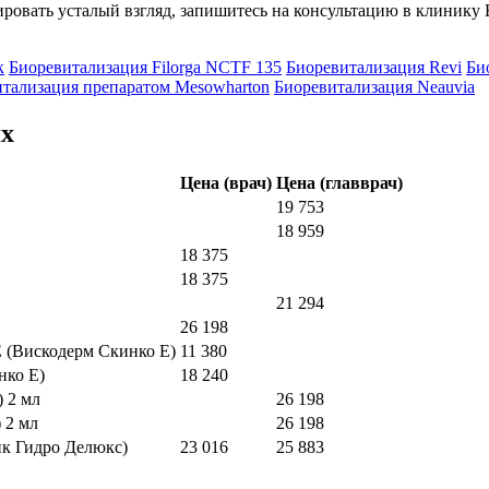
ировать усталый взгляд, запишитесь на консультацию в клиник
к
Биоревитализация Filorga NCTF 135
Биоревитализация Revi
Би
тализация препаратом Mesowharton
Биоревитализация Neauvia
ях
Цена (врач)
Цена (главврач)
19 753
18 959
18 375
18 375
21 294
26 198
E (Вискодерм Скинко Е)
11 380
нко Е)
18 240
 2 мл
26 198
 2 мл
26 198
ик Гидро Делюкс)
23 016
25 883