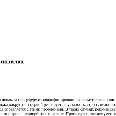
Винзилях
ым ценам за процедуру от квалифицированных косметологов кли
жа вокруг глаз первой реагирует на усталость, стресс, недоста
да справляется с этими проблемами. В таких случаях рекоменд
капилляров в периорбитальной зоне. Процедура помогает уменьш