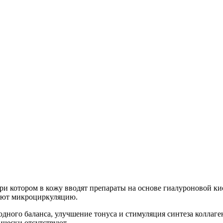
и котором в кожу вводят препараты на основе гиалуроновой кис
шают микроциркуляцию.
ного баланса, улучшение тонуса и стимуляция синтеза коллаген
ически отсутствуют.