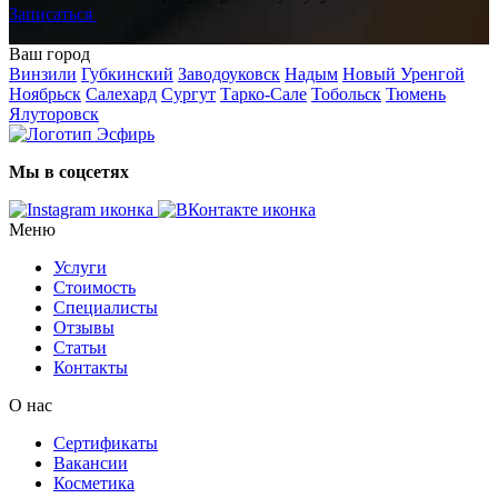
Записаться
Ваш город
Винзили
Губкинский
Заводоуковск
Надым
Новый Уренгой
Ноябрьск
Салехард
Сургут
Тарко-Сале
Тобольск
Тюмень
Ялуторовск
Мы в соцсетях
Меню
Услуги
Стоимость
Специалисты
Отзывы
Статьи
Контакты
О нас
Сертификаты
Вакансии
Косметика