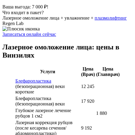
Ваша выгода: 7 000 ₽!
Что входит в пакет?
Лазерное омоложение лица + увлажнение +
плазмолифтинг
Regen Lab
Записаться онлайн сейчас
Лазерное омоложение лица: цены в
Винзилях
Цена
Цена
Услуги
(Врач)
(Главврач)
Блефаропластика
(безоперационная) веки
12 245
короткие
Блефаропластика
17 920
(безоперационная) веки
Глубокое лазерное лечение
1 880
рубцов 1 см2
Лазерная коррекция рубцов
(после кесарева сечения/
9 192
абдоминопластики)