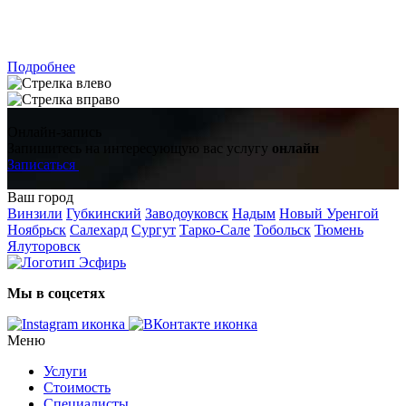
ЗАПИСАТЬСЯ
Подробнее
Онлайн-запись
Запишитесь на интересующую вас услугу
онлайн
Записаться
Ваш город
Винзили
Губкинский
Заводоуковск
Надым
Новый Уренгой
Ноябрьск
Салехард
Сургут
Тарко-Сале
Тобольск
Тюмень
Ялуторовск
Мы в соцсетях
Меню
Услуги
Стоимость
Специалисты