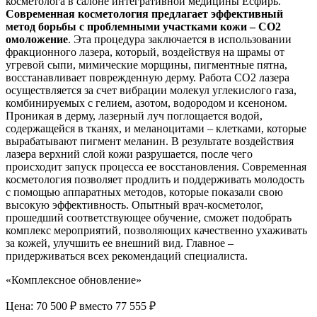
косметолога в салоне интегративной медицины Есфирь.
Современная косметология предлагает эффективный
метод борьбы с проблемными участками кожи – СО2
омоложение
. Эта процедура заключается в использовании
фракционного лазера, который, воздействуя на шрамы от
угревой сыпи, мимические морщины, пигментные пятна,
восстанавливает поврежденную дерму. Работа CO2 лазера
осуществляется за счет вибрации молекул углекислого газа,
комбинируемых с гелием, азотом, водородом и ксеноном.
Проникая в дерму, лазерный луч поглощается водой,
содержащейся в тканях, и меланоцитами – клетками, которые
вырабатывают пигмент меланин. В результате воздействия
лазера верхний слой кожи разрушается, после чего
происходит запуск процесса ее восстановления. Современная
косметология позволяет продлить и поддерживать молодость
с помощью аппаратных методов, которые показали свою
высокую эффективность. Опытный врач-косметолог,
прошедший соответствующее обучение, сможет подобрать
комплекс мероприятий, позволяющих качественно ухаживать
за кожей, улучшить ее внешний вид. Главное –
придерживаться всех рекомендаций специалиста.
«Комплексное обновление»
Цена: 70 500 ₽
вместо 77 555 ₽